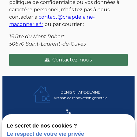
politique de confidentialité ou vos données à
caractère personnel, n'hésitez pas à nous
contacter à
contact@chapdelaine-
maconnerie.fr
ou par courrier :
15 Rte du Mont Robert
50670 Saint-Laurent-de-Cuves
Contactez-nous
people
DENIS CHAPDELAINE
Artisan de rénovation générale
02 78 77 16 87
Le secret de nos cookies ?
Le respect de votre vie privée
Du lundi au vendredi : 7h30 - 20h00